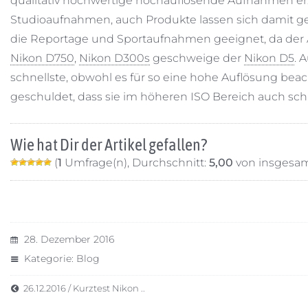
qualitativ hochwertige hochauflösende Aufnahmen erz
Studioaufnahmen, auch Produkte lassen sich damit gest
die Reportage und Sportaufnahmen geeignet, da der Au
Nikon D750
,
Nikon D300s
geschweige der
Nikon D5
. 
schnellste, obwohl es für so eine hohe Auflösung beach
geschuldet, dass sie im höheren ISO Bereich auch schl
Wie hat Dir der Artikel gefallen?
(
1
Umfrage(n), Durchschnitt:
5,00
von insgesam
28. Dezember 2016
Kategorie:
Blog
26.12.2016 / Kurztest Nikon ..