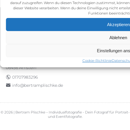
darauf zuzugreifen. Wenn du diesen Technologien zustimmst, können w
dieser Website verarbeiten. Wenn du deine Einwilligung nicht erte
Funktionen beeinträcht
IMPRESSUM
AGB (ALLGEMEINE GESCHÄFTSBEDINGUNEN)
Akzeptieren
DATENSCHUTZ
COOKIE-RICHTLINIE (EU)
Ablehnen
01707983296
info@bertramplischke.de
Bertram Plischke Individualfotografie
Einstellungen an
Bertram Götz Plischke
Bräunröder Hauptstr. 3
Cookie-Richtlinie
Datenschu
06456 Arnstein
01707983296
info@bertramplischke.de
© 2026 | Bertram Plischke – Individualfotografie - Dein Fotograf für Portrait-
und Eventfotografie.