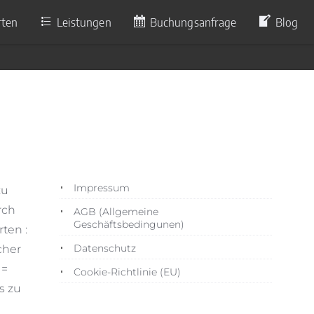
rten
Leistungen
Buchungsanfrage
Blog
Impressum
zu
rch
AGB (Allgemeine
Geschäftsbedingunen)
ten :
Datenschutz
cher
 =
Cookie-Richtlinie (EU)
s zu