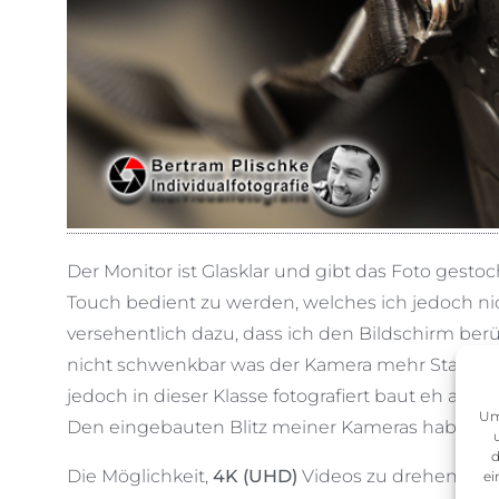
Der Monitor ist Glasklar und gibt das Foto gesto
Touch bedient zu werden, welches ich jedoch ni
versehentlich dazu, dass ich den Bildschirm berüh
nicht schwenkbar was der Kamera mehr Stabilität u
jedoch in dieser Klasse fotografiert baut eh auf e
Um
Den eingebauten Blitz meiner Kameras habe ich 
d
Die Möglichkeit,
4K (UHD)
Videos zu drehen, hab
ei