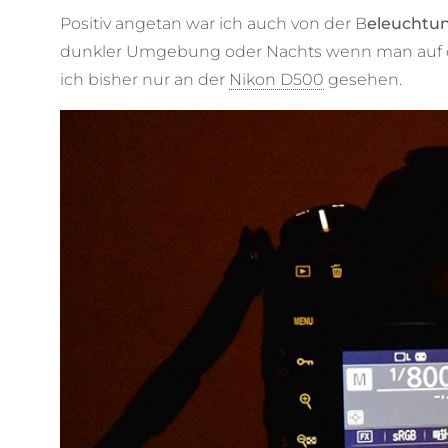
Positiv angetan war ich auch von der B
eleuchtun
dunkler Umgebung oder Nachts wenn man auf der
ich bisher nur an der
Nikon D500
gesehen.