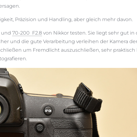
ersagen.
keit, Präzision und Handling, aber gleich mehr davon.
und
70-200 F2.8
von Nikkor testen. Sie liegt sehr gut in
cher und die gute Verarbeitung verleihen der Kamera de
schließen um Fremdlicht auszuschließen, sehr praktisch 
ografieren.