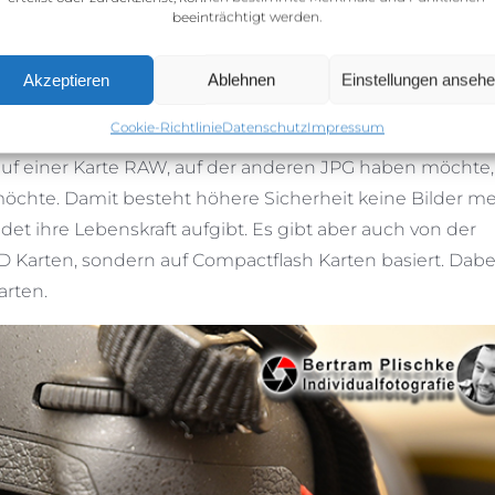
beeinträchtigt werden.
 oder NFC. Wer zumindest Wi-Fi nutzen möchte, kann au
eser Kamera dann nicht nur Ad-Hoc sondern auch
Akzeptieren
Ablehnen
Einstellungen anseh
Adapter gibt es bei Nikon im Angebot.
Cookie-Richtlinie
Datenschutz
Impressum
fächer, beide für
XQD
Karten. Das ist besonders praktisch
 auf einer Karte RAW, auf der anderen JPG haben möchte,
 möchte. Damit besteht höhere Sicherheit keine Bilder m
det ihre Lebenskraft aufgibt. Es gibt aber auch von der
 Karten, sondern auf Compactflash Karten basiert. Dabei
arten.