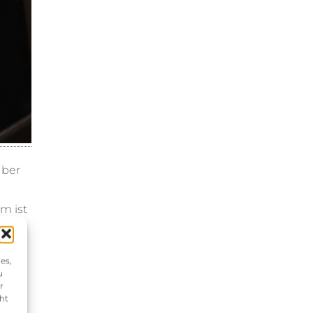
über
m ist
er
en.
es,
u
r
oten.
ht