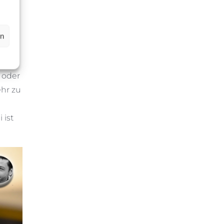
f den
en
. Es
 oder
ehr zu
 ist