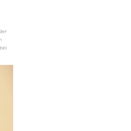
 der
n
bei