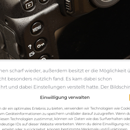
chen scharf wieder, außerdem besitzt er die Möglichkeit 
cht besonders nützlich fand. Es kam dabei schon
rt und dabei Einstellungen verstellt hatte. Der Bildschir
nd Zuverlässigkeit zuspricht. Ein interner Blitz fehlt, w
Einwilligung verwalten
xterne Blitze um eine höhere Qualität des Fotos zu erziel
 dir ein optimales Erlebnis zu bieten, verwenden wir Technologien wie Cooki
bisher nie genutzt.
um Geräteinformationen zu speichern und/oder darauf zuzugreifen. Wenn d
iesen Technologien zustimmst, können wir Daten wie das Surfverhalten ode
e ich nicht ausprobiert, wird aber von der Kamera angeb
ndeutige IDs auf dieser Website verarbeiten. Wenn du deine Einwilligung nic
erteilst oder zurückziehst, können bestimmte Merkmale und Funktionen