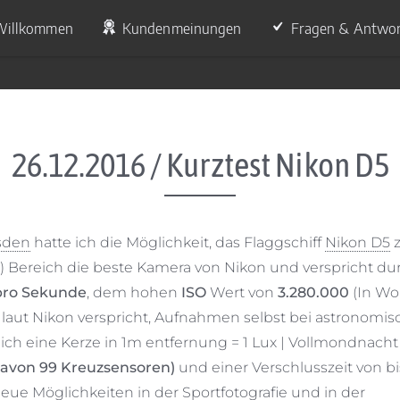
Willkommen
Kundenmeinungen
Fragen & Antwo
26.12.2016 / Kurztest Nikon D5
esden
hatte ich die Möglichkeit, das Flaggschiff
Nikon D5
FX) Bereich die beste Kamera von Nikon und verspricht du
 pro Sekunde
, dem hohen
ISO
Wert von
3.280.000
(In Wor
laut Nikon verspricht, Aufnahmen selbst bei astronomis
ch eine Kerze in 1m entfernung = 1 Lux | Vollmondnacht
davon 99 Kreuzsensoren)
und einer Verschlusszeit von bi
ue Möglichkeiten in der Sportfotografie und in der