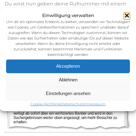
Du wirst nun geben deine Rufnummer mit einem
Anruf zu verifizieren. Sollte das nicht funktionieren,
Einwilligung verwalten
was auch bei mir der Fall war, gibt es noch die
Um dir ein optimales Erlebnis zu bieten, verwenden wir Technologien
wie Cookies, um Geräteinformationen zu speichern und/oder darauf
Möglichkeit mit Dokumenten über Dein
zuzugreifen. Wenn du diesen Technologien zustimmst, können wir
Unternehmen Deine Seite zu bestätigen.
Daten wie das Surfverhalten oder eindeutige IDs auf dieser Website
verarbeiten. Wenn du deine Einwilligung nicht erteilst oder
zurückziehst, können bestimmte Merkmale und Funktionen
Wenn alles gut läuft, bekommst du eine
beeinträchtigt werden.
Bestätigung.
Akzeptieren
Ablehnen
Einstellungen ansehen
Cookie-Richtlinie
Datenschutz
Impressum