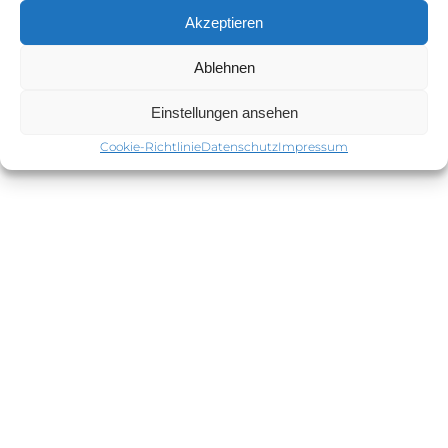
01707983296
Akzeptieren
info@bertramplischke.de
Ablehnen
Einstellungen ansehen
© 2026 | Bertram Plischke – Individualfotografie - Dein Fotograf für Portrait-
Cookie-Richtlinie
Datenschutz
Impressum
und Eventfotografie.