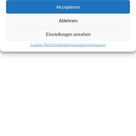
01707983296
Akzeptieren
info@bertramplischke.de
Ablehnen
Einstellungen ansehen
© 2026 | Bertram Plischke – Individualfotografie - Dein Fotograf für Portrait-
Cookie-Richtlinie
Datenschutz
Impressum
und Eventfotografie.