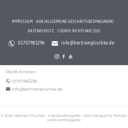
IMPRESSUM
AGB (ALLGEMEINE GESCHÄFTSBEDINGUNEN)
DATENSCHUTZ
COOKIE-RICHTLINIE (EU)
01707983296
info@bertramplischke.de
Bertram Plischke Individualfotografie
Bertram Götz Plischke
Bräunröder Hauptstr. 3
06456 Arnstein
01707983296
info@bertramplischke.de
© 2026 | Bertram Plischke – Individualfotografie - Dein Fotograf für Portrait-
und Eventfotografie.