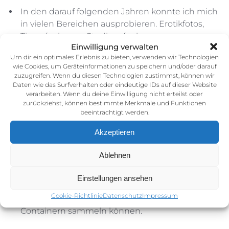
In den darauf folgenden Jahren konnte ich mich
in vielen Bereichen ausprobieren. Erotikfotos,
Tieraufnahmen, Studioaufnahmen,
Einwilligung verwalten
Luftaufnahmen, Hochzeiten und Familienfotos,
Um dir ein optimales Erlebnis zu bieten, verwenden wir Technologien
Eventfotografie von Großevents (Sputnik Spring
wie Cookies, um Geräteinformationen zu speichern und/oder darauf
Break, Radio Brocken Stars for Free) und einige
zuzugreifen. Wenn du diesen Technologien zustimmst, können wir
Großprojekte, wie z.B. eine
Daten wie das Surfverhalten oder eindeutige IDs auf dieser Website
verarbeiten. Wenn du deine Einwilligung nicht erteilst oder
Urlaubskatalogfotografie für Jugendtours, welche
zurückziehst, können bestimmte Merkmale und Funktionen
ich 2013 etwa 3 Monate lang in verschiedenen
beeinträchtigt werden.
Ländern Europas begleitet habe.
Akzeptieren
Inzwischen konnte ich viele Bereiche
ausprobieren, jedoch hat die Portraitfotografie
Ablehnen
und die Eventfotografie bei mir einen sehr hohen
Stellen- sowie Qualitätswert erreicht. Auch im
Einstellungen ansehen
Produktfotografiebereich habe ich Erfahrungen
Cookie-Richtlinie
Datenschutz
Impressum
von Marmeladengläsern (Malzit) bis metergroßen
Containern sammeln können.