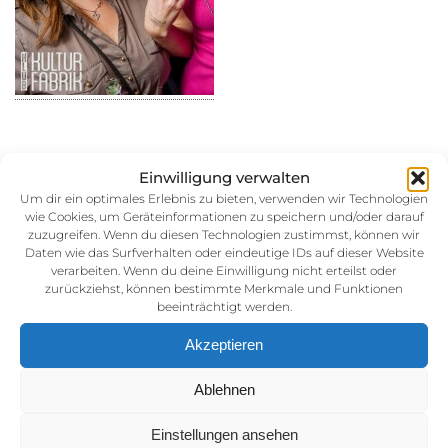
Einwilligung verwalten
28. September 2014
Um dir ein optimales Erlebnis zu bieten, verwenden wir Technologien
wie Cookies, um Geräteinformationen zu speichern und/oder darauf
Kategorie:
zuzugreifen. Wenn du diesen Technologien zustimmst, können wir
Daten wie das Surfverhalten oder eindeutige IDs auf dieser Website
verarbeiten. Wenn du deine Einwilligung nicht erteilst oder
zurückziehst, können bestimmte Merkmale und Funktionen
beeinträchtigt werden.
Akzeptieren
Ablehnen
Impressum
Einstellungen ansehen
AGB (Allgemeine Geschäftsbedingunen)