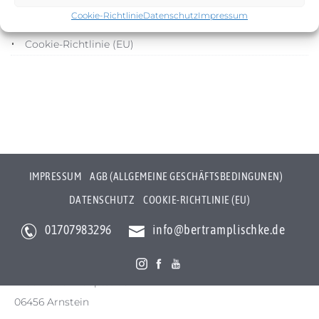
Cookie-Richtlinie
Datenschutz
Impressum
Datenschutz
Cookie-Richtlinie (EU)
IMPRESSUM
AGB (ALLGEMEINE GESCHÄFTSBEDINGUNEN)
DATENSCHUTZ
COOKIE-RICHTLINIE (EU)
01707983296
info@bertramplischke.de
Bertram Plischke Individualfotografie
Bertram Götz Plischke
Bräunröder Hauptstr. 3
06456 Arnstein