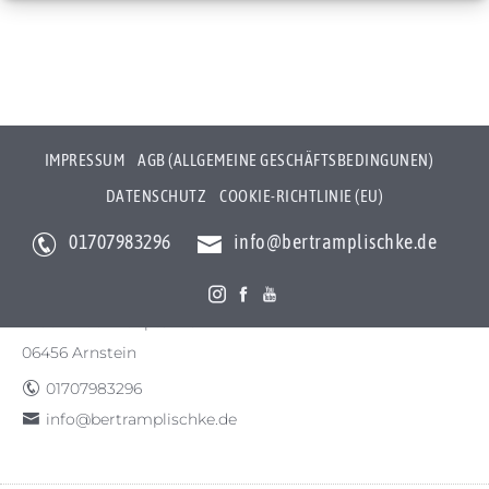
IMPRESSUM
AGB (ALLGEMEINE GESCHÄFTSBEDINGUNEN)
DATENSCHUTZ
COOKIE-RICHTLINIE (EU)
01707983296
info@bertramplischke.de
Bertram Plischke Individualfotografie
Bertram Götz Plischke
Bräunröder Hauptstr. 3
06456 Arnstein
01707983296
info@bertramplischke.de