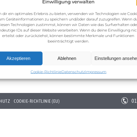
Einwilligung verwalten
 dir ein optimales Erlebnis zu bieten, verwenden wir Technologien wie Cooki
um Geräteinformationen zu speichern und/oder darauf zuzugreifen. Wenn d
iesen Technologien zustimmst, können wir Daten wie das Surfverhalten ode
ndeutige IDs auf dieser Website verarbeiten. Wenn du deine Einwilligung nic
erteilst oder zurückziehst, können bestimmte Merkmale und Funktionen
beeinträchtigt werden.
Akzeptieren
Ablehnen
Einstellungen anseh
Cookie-Richtlinie
Datenschutz
Impressum
01
HUTZ
COOKIE-RICHTLINIE (EU)