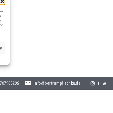
es,
u
r
ht
en
707983296
info@bertramplischke.de