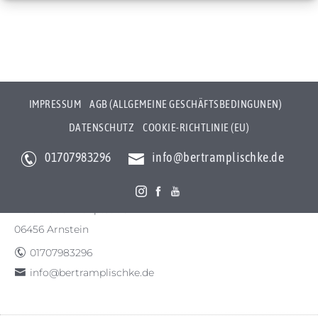
IMPRESSUM
AGB (ALLGEMEINE GESCHÄFTSBEDINGUNEN)
DATENSCHUTZ
COOKIE-RICHTLINIE (EU)
01707983296
info@bertramplischke.de
Bertram Plischke Individualfotografie
Bertram Götz Plischke
Bräunröder Hauptstr. 3
06456 Arnstein
01707983296
info@bertramplischke.de