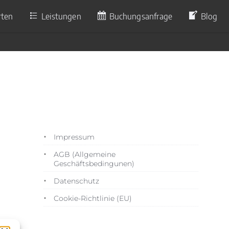
rten
Leistungen
Buchungsanfrage
Blog
8
Impressum
AGB (Allgemeine
Geschäftsbedingunen)
Datenschutz
Cookie-Richtlinie (EU)