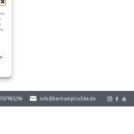
es,
u
r
ht
en
707983296
info@bertramplischke.de