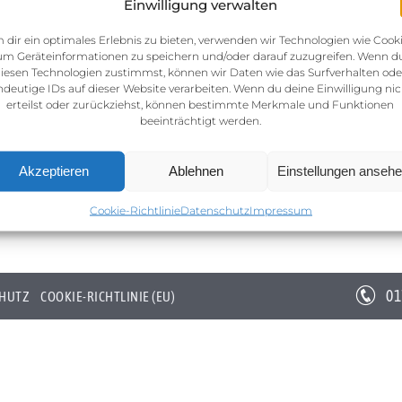
Einwilligung verwalten
 dir ein optimales Erlebnis zu bieten, verwenden wir Technologien wie Cooki
um Geräteinformationen zu speichern und/oder darauf zuzugreifen. Wenn d
iesen Technologien zustimmst, können wir Daten wie das Surfverhalten ode
ndeutige IDs auf dieser Website verarbeiten. Wenn du deine Einwilligung nic
erteilst oder zurückziehst, können bestimmte Merkmale und Funktionen
beeinträchtigt werden.
Akzeptieren
Ablehnen
Einstellungen anseh
Cookie-Richtlinie
Datenschutz
Impressum
01
HUTZ
COOKIE-RICHTLINIE (EU)