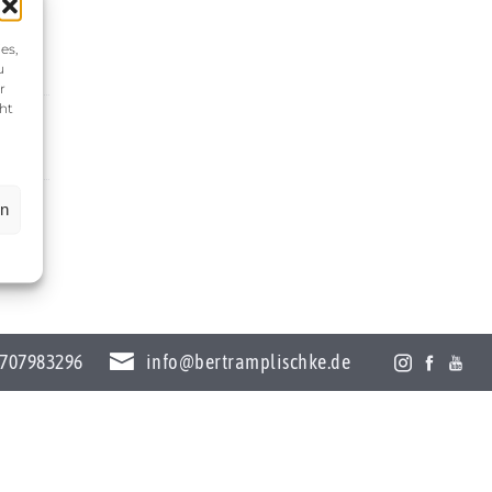
es,
u
r
ht
en
707983296
info@bertramplischke.de