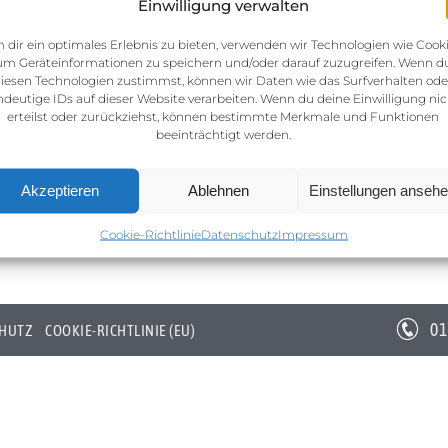
Einwilligung verwalten
 dir ein optimales Erlebnis zu bieten, verwenden wir Technologien wie Cooki
um Geräteinformationen zu speichern und/oder darauf zuzugreifen. Wenn d
iesen Technologien zustimmst, können wir Daten wie das Surfverhalten ode
ndeutige IDs auf dieser Website verarbeiten. Wenn du deine Einwilligung nic
erteilst oder zurückziehst, können bestimmte Merkmale und Funktionen
beeinträchtigt werden.
Akzeptieren
Ablehnen
Einstellungen anseh
Cookie-Richtlinie
Datenschutz
Impressum
01
HUTZ
COOKIE-RICHTLINIE (EU)