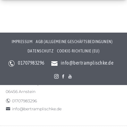
IMPRESSUM
AGB (ALLGEMEINE GESCHÄFTSBEDINGUNEN)
DATENSCHUTZ
COOKIE-RICHTLINIE (EU)
01707983296
info@bertramplischke.de
Bertram Plischke Individualfotografie
Bertram Götz Plischke
Bräunröder Hauptstr. 3
06456 Arnstein
01707983296
info@bertramplischke.de