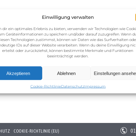
Einwilligung verwalten
 dir ein optimales Erlebnis zu bieten, verwenden wir Technologien wie Cooki
um Geräteinformationen zu speichern und/oder darauf zuzugreifen. Wenn d
iesen Technologien zustimmst, können wir Daten wie das Surfverhalten ode
ndeutige IDs auf dieser Website verarbeiten. Wenn du deine Einwilligung nic
erteilst oder zurückziehst, können bestimmte Merkmale und Funktionen
beeinträchtigt werden.
Akzeptieren
Ablehnen
Einstellungen anseh
Cookie-Richtlinie
Datenschutz
Impressum
01
HUTZ
COOKIE-RICHTLINIE (EU)