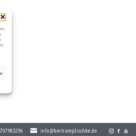
es,
u
r
ht
en
707983296
info@bertramplischke.de