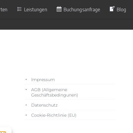
rten
Leistungen
Buchungsanfrage
Blog
3
Impressum
AGB (Allgemeine
Geschäftsbedingunen)
Datenschutz
Cookie-Richtlinie (EU)