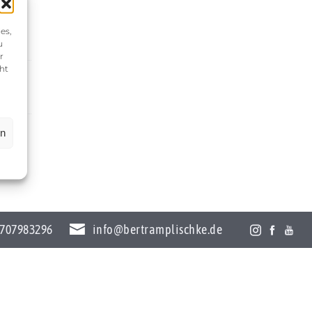
es,
u
r
ht
en
707983296
info@bertramplischke.de