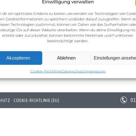
Einwilligung verwalten
 dir ein optimales Erlebnis zu bieten, verwenden wir Technologien wie Cooki
um Geräteinformationen zu speichern und/oder darauf zuzugreifen. Wenn d
iesen Technologien zustimmst, können wir Daten wie das Surfverhalten ode
ndeutige IDs auf dieser Website verarbeiten. Wenn du deine Einwilligung nic
erteilst oder zurückziehst, können bestimmte Merkmale und Funktionen
beeinträchtigt werden.
Akzeptieren
Ablehnen
Einstellungen anseh
Cookie-Richtlinie
Datenschutz
Impressum
01
HUTZ
COOKIE-RICHTLINIE (EU)