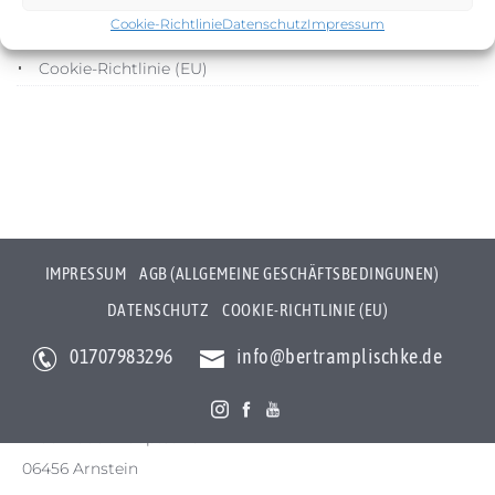
Cookie-Richtlinie
Datenschutz
Impressum
Datenschutz
Cookie-Richtlinie (EU)
IMPRESSUM
AGB (ALLGEMEINE GESCHÄFTSBEDINGUNEN)
DATENSCHUTZ
COOKIE-RICHTLINIE (EU)
01707983296
info@bertramplischke.de
Bertram Plischke Individualfotografie
Bertram Götz Plischke
Bräunröder Hauptstr. 3
06456 Arnstein