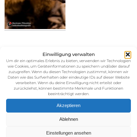
Einwilligung verwalten
15. September 2014
Um dir ein optimales Erlebnis zu bieten, verwenden wir Technologien
wie Cookies, um Geräteinformationen zu speichern und/oder darauf
Kategorie:
zuzugreifen. Wenn du diesen Technologien zustimmst, können wir
Daten wie das Surfverhalten oder eindeutige IDs auf dieser Website
verarbeiten. Wenn du deine Einwilligung nicht erteilst oder
zurückziehst, können bestimmte Merkmale und Funktionen
beeinträchtigt werden.
Akzeptieren
Ablehnen
Impressum
Einstellungen ansehen
AGB (Allgemeine Geschäftsbedingunen)