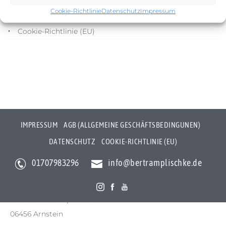
Cookie-Richtlinie
Datenschutz
Impressum
Datenschutz
Cookie-Richtlinie (EU)
IMPRESSUM
AGB (ALLGEMEINE GESCHÄFTSBEDINGUNEN)
DATENSCHUTZ
COOKIE-RICHTLINIE (EU)
01707983296
info@bertramplischke.de
Bertram Plischke Individualfotografie
Bertram Götz Plischke
Bräunröder Hauptstr. 3
06456 Arnstein