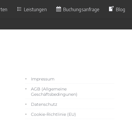
rten
Leistungen
Buchungsanfrage
Blog
9
Impressum
AGB (Allgemeine
Geschäftsbedingunen)
Datenschutz
Cookie-Richtlinie (EU)