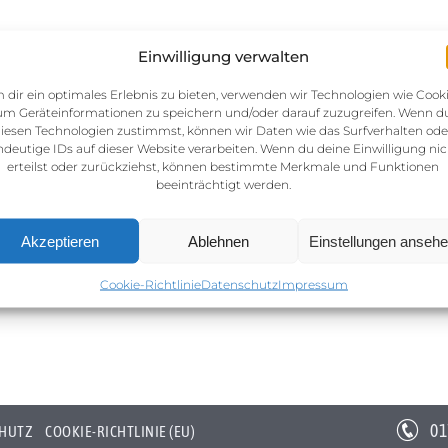
Einwilligung verwalten
 dir ein optimales Erlebnis zu bieten, verwenden wir Technologien wie Cooki
um Geräteinformationen zu speichern und/oder darauf zuzugreifen. Wenn d
iesen Technologien zustimmst, können wir Daten wie das Surfverhalten ode
ndeutige IDs auf dieser Website verarbeiten. Wenn du deine Einwilligung nic
erteilst oder zurückziehst, können bestimmte Merkmale und Funktionen
beeinträchtigt werden.
Akzeptieren
Ablehnen
Einstellungen anseh
Cookie-Richtlinie
Datenschutz
Impressum
01
HUTZ
COOKIE-RICHTLINIE (EU)