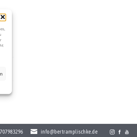
es,
u
r
ht
en
707983296
info@bertramplischke.de