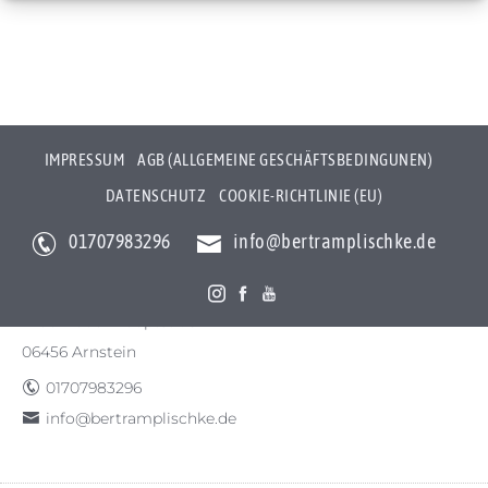
IMPRESSUM
AGB (ALLGEMEINE GESCHÄFTSBEDINGUNEN)
DATENSCHUTZ
COOKIE-RICHTLINIE (EU)
01707983296
info@bertramplischke.de
Bertram Plischke Individualfotografie
Bertram Götz Plischke
Bräunröder Hauptstr. 3
06456 Arnstein
01707983296
info@bertramplischke.de