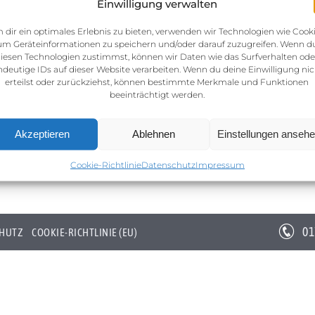
Einwilligung verwalten
 dir ein optimales Erlebnis zu bieten, verwenden wir Technologien wie Cooki
um Geräteinformationen zu speichern und/oder darauf zuzugreifen. Wenn d
iesen Technologien zustimmst, können wir Daten wie das Surfverhalten ode
ndeutige IDs auf dieser Website verarbeiten. Wenn du deine Einwilligung nic
erteilst oder zurückziehst, können bestimmte Merkmale und Funktionen
beeinträchtigt werden.
Akzeptieren
Ablehnen
Einstellungen anseh
Cookie-Richtlinie
Datenschutz
Impressum
01
HUTZ
COOKIE-RICHTLINIE (EU)