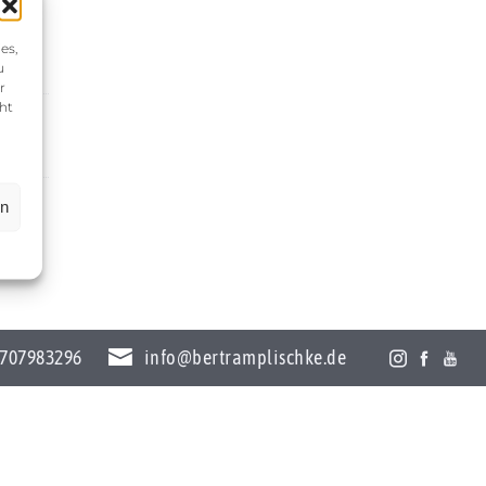
es,
u
r
ht
en
707983296
info@bertramplischke.de