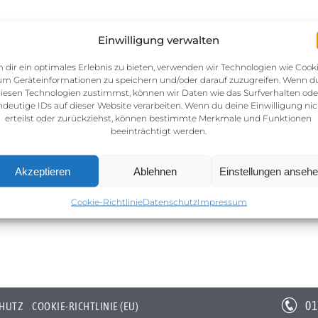
Einwilligung verwalten
 dir ein optimales Erlebnis zu bieten, verwenden wir Technologien wie Cooki
um Geräteinformationen zu speichern und/oder darauf zuzugreifen. Wenn d
iesen Technologien zustimmst, können wir Daten wie das Surfverhalten ode
ndeutige IDs auf dieser Website verarbeiten. Wenn du deine Einwilligung nic
erteilst oder zurückziehst, können bestimmte Merkmale und Funktionen
beeinträchtigt werden.
Akzeptieren
Ablehnen
Einstellungen anseh
Cookie-Richtlinie
Datenschutz
Impressum
01
HUTZ
COOKIE-RICHTLINIE (EU)