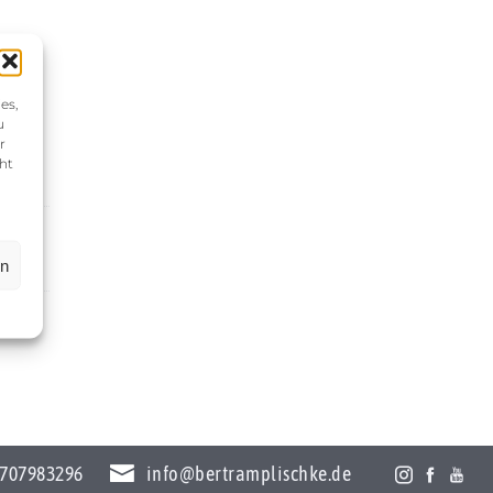
es,
u
r
ht
en
707983296
info@bertramplischke.de