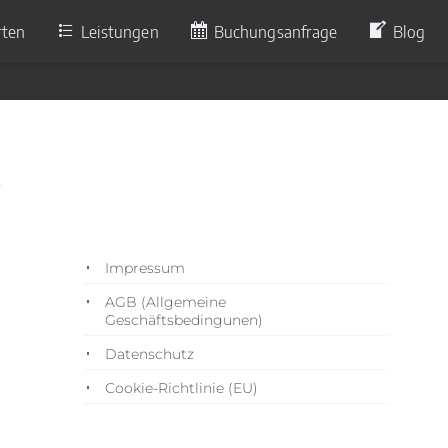
rten
Leistungen
Buchungsanfrage
Blog
0
Impressum
AGB (Allgemeine
Geschäftsbedingunen)
Datenschutz
Cookie-Richtlinie (EU)