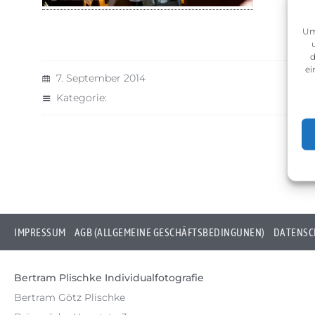
Um
d
ei
7. September 2014
Kategorie:
IMPRESSUM
AGB (ALLGEMEINE GESCHÄFTSBEDINGUNEN)
DATENSC
Bertram Plischke Individualfotografie
Bertram Götz Plischke