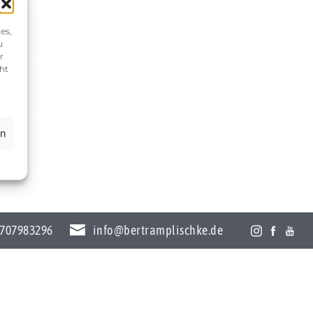
es,
u
r
ht
en
707983296
info@bertramplischke.de