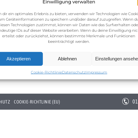
Einwilligung verwalten
 dir ein optimales Erlebnis zu bieten, verwenden wir Technologien wie Cooki
um Geräteinformationen zu speichern und/oder darauf zuzugreifen. Wenn d
iesen Technologien zustimmst, können wir Daten wie das Surfverhalten ode
ndeutige IDs auf dieser Website verarbeiten. Wenn du deine Einwilligung nic
erteilst oder zurückziehst, können bestimmte Merkmale und Funktionen
beeinträchtigt werden.
Akzeptieren
Ablehnen
Einstellungen anseh
Cookie-Richtlinie
Datenschutz
Impressum
01
HUTZ
COOKIE-RICHTLINIE (EU)