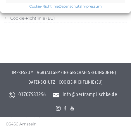
Cookie-Richtlinie
Datenschutz
Impressum
Datenschutz
Cookie-Richtlinie (EU)
IMPRESSUM
AGB (ALLGEMEINE GESCHÄFTSBEDINGUNEN)
DATENSCHUTZ
COOKIE-RICHTLINIE (EU)
01707983296
info@bertramplischke.de
Bertram Plischke Individualfotografie
Bertram Götz Plischke
Bräunröder Hauptstr. 3
06456 Arnstein