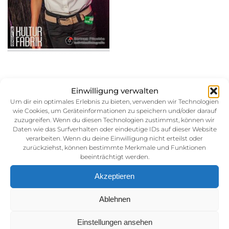
Einwilligung verwalten
31. August 2014
Um dir ein optimales Erlebnis zu bieten, verwenden wir Technologien
wie Cookies, um Geräteinformationen zu speichern und/oder darauf
Kategorie:
zuzugreifen. Wenn du diesen Technologien zustimmst, können wir
Daten wie das Surfverhalten oder eindeutige IDs auf dieser Website
verarbeiten. Wenn du deine Einwilligung nicht erteilst oder
zurückziehst, können bestimmte Merkmale und Funktionen
beeinträchtigt werden.
Akzeptieren
Ablehnen
Impressum
Einstellungen ansehen
AGB (Allgemeine Geschäftsbedingunen)