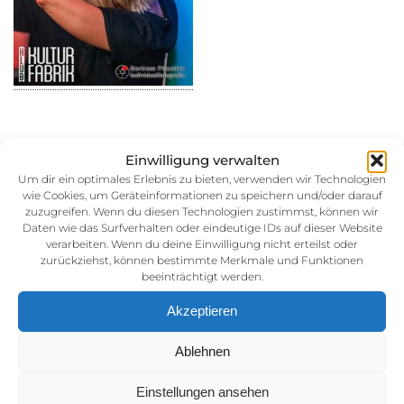
Einwilligung verwalten
31. August 2014
Um dir ein optimales Erlebnis zu bieten, verwenden wir Technologien
wie Cookies, um Geräteinformationen zu speichern und/oder darauf
Kategorie:
zuzugreifen. Wenn du diesen Technologien zustimmst, können wir
Daten wie das Surfverhalten oder eindeutige IDs auf dieser Website
verarbeiten. Wenn du deine Einwilligung nicht erteilst oder
zurückziehst, können bestimmte Merkmale und Funktionen
beeinträchtigt werden.
Akzeptieren
Ablehnen
Impressum
Einstellungen ansehen
AGB (Allgemeine Geschäftsbedingunen)