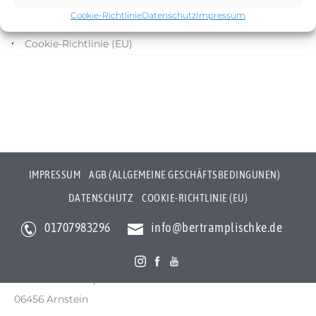
Cookie-Richtlinie
Datenschutz
Impressum
Datenschutz
Cookie-Richtlinie (EU)
IMPRESSUM
AGB (ALLGEMEINE GESCHÄFTSBEDINGUNEN)
DATENSCHUTZ
COOKIE-RICHTLINIE (EU)
01707983296
info@bertramplischke.de
Bertram Plischke Individualfotografie
Bertram Götz Plischke
Bräunröder Hauptstr. 3
06456 Arnstein