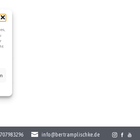
es,
u
r
ht
en
707983296
info@bertramplischke.de