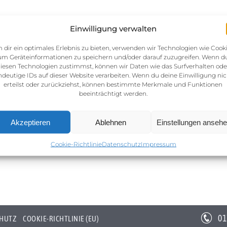
Einwilligung verwalten
 dir ein optimales Erlebnis zu bieten, verwenden wir Technologien wie Cooki
um Geräteinformationen zu speichern und/oder darauf zuzugreifen. Wenn d
iesen Technologien zustimmst, können wir Daten wie das Surfverhalten ode
ndeutige IDs auf dieser Website verarbeiten. Wenn du deine Einwilligung nic
erteilst oder zurückziehst, können bestimmte Merkmale und Funktionen
beeinträchtigt werden.
Akzeptieren
Ablehnen
Einstellungen anseh
Cookie-Richtlinie
Datenschutz
Impressum
01
HUTZ
COOKIE-RICHTLINIE (EU)