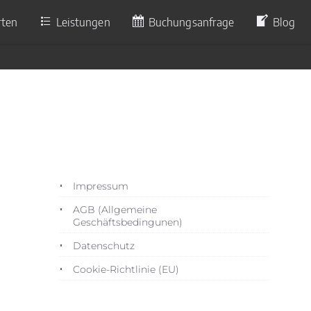
rten
Leistungen
Buchungsanfrage
Blog
5
Impressum
AGB (Allgemeine
Geschäftsbedingunen)
Datenschutz
Cookie-Richtlinie (EU)