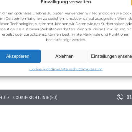
Einwilligung verwalten
 dir ein optimales Erlebnis zu bieten, verwenden wir Technologien wie Cooki
um Geräteinformationen zu speichern und/oder darauf zuzugreifen. Wenn d
iesen Technologien zustimmst, können wir Daten wie das Surfverhalten ode
ndeutige IDs auf dieser Website verarbeiten. Wenn du deine Einwilligung nic
erteilst oder zurückziehst, können bestimmte Merkmale und Funktionen
beeinträchtigt werden.
Akzeptieren
Ablehnen
Einstellungen anseh
Cookie-Richtlinie
Datenschutz
Impressum
01
HUTZ
COOKIE-RICHTLINIE (EU)