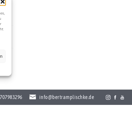
es,
u
r
ht
en
707983296
info@bertramplischke.de