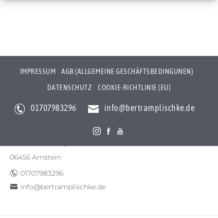
IMPRESSUM
AGB (ALLGEMEINE GESCHÄFTSBEDINGUNEN)
DATENSCHUTZ
COOKIE-RICHTLINIE (EU)
01707983296
info@bertramplischke.de
Bertram Plischke Individualfotografie
Bertram Götz Plischke
Bräunröder Hauptstr. 3
06456 Arnstein
01707983296
info@bertramplischke.de