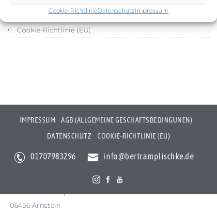
Cookie-Richtlinie
Datenschutz
Impressum
Datenschutz
Cookie-Richtlinie (EU)
IMPRESSUM
AGB (ALLGEMEINE GESCHÄFTSBEDINGUNEN)
DATENSCHUTZ
COOKIE-RICHTLINIE (EU)
01707983296
info@bertramplischke.de
Bertram Plischke Individualfotografie
Bertram Götz Plischke
Bräunröder Hauptstr. 3
06456 Arnstein