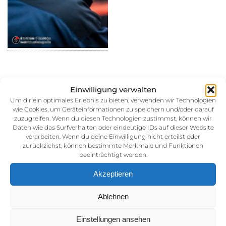
Einwilligung verwalten
30. August 2014
Um dir ein optimales Erlebnis zu bieten, verwenden wir Technologien
wie Cookies, um Geräteinformationen zu speichern und/oder darauf
Kategorie:
zuzugreifen. Wenn du diesen Technologien zustimmst, können wir
Daten wie das Surfverhalten oder eindeutige IDs auf dieser Website
verarbeiten. Wenn du deine Einwilligung nicht erteilst oder
zurückziehst, können bestimmte Merkmale und Funktionen
beeinträchtigt werden.
Akzeptieren
Ablehnen
Impressum
Einstellungen ansehen
AGB (Allgemeine Geschäftsbedingunen)