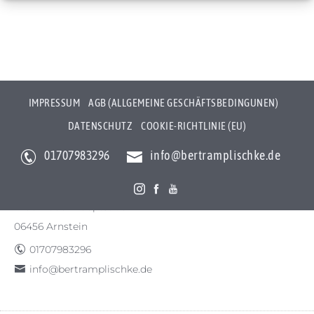
IMPRESSUM
AGB (ALLGEMEINE GESCHÄFTSBEDINGUNEN)
DATENSCHUTZ
COOKIE-RICHTLINIE (EU)
01707983296
info@bertramplischke.de
Bertram Plischke Individualfotografie
Bertram Götz Plischke
Bräunröder Hauptstr. 3
06456 Arnstein
01707983296
info@bertramplischke.de