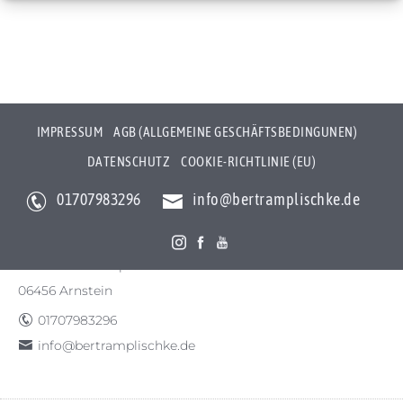
IMPRESSUM
AGB (ALLGEMEINE GESCHÄFTSBEDINGUNEN)
DATENSCHUTZ
COOKIE-RICHTLINIE (EU)
01707983296
info@bertramplischke.de
Bertram Plischke Individualfotografie
Bertram Götz Plischke
Bräunröder Hauptstr. 3
06456 Arnstein
01707983296
info@bertramplischke.de