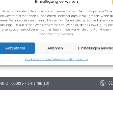
Einwilligung verwalten
 dir ein optimales Erlebnis zu bieten, verwenden wir Technologien wie Cooki
um Geräteinformationen zu speichern und/oder darauf zuzugreifen. Wenn d
iesen Technologien zustimmst, können wir Daten wie das Surfverhalten ode
ndeutige IDs auf dieser Website verarbeiten. Wenn du deine Einwilligung nic
erteilst oder zurückziehst, können bestimmte Merkmale und Funktionen
beeinträchtigt werden.
Akzeptieren
Ablehnen
Einstellungen anseh
Cookie-Richtlinie
Datenschutz
Impressum
01
HUTZ
COOKIE-RICHTLINIE (EU)