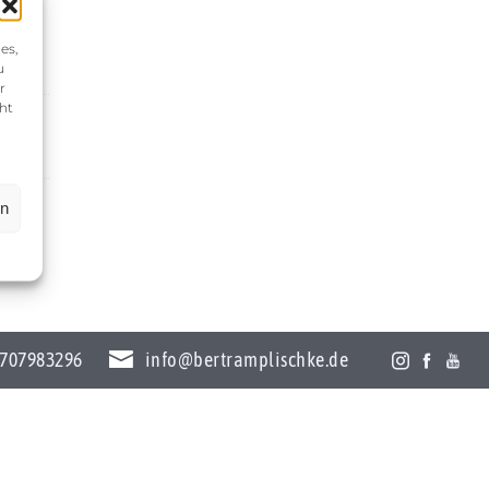
es,
u
r
ht
en
707983296
info@bertramplischke.de