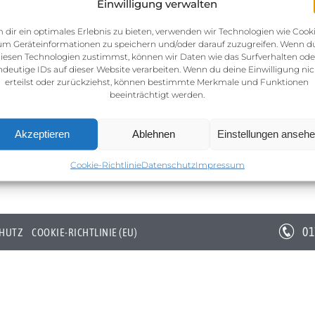
Einwilligung verwalten
 dir ein optimales Erlebnis zu bieten, verwenden wir Technologien wie Cooki
um Geräteinformationen zu speichern und/oder darauf zuzugreifen. Wenn d
iesen Technologien zustimmst, können wir Daten wie das Surfverhalten ode
ndeutige IDs auf dieser Website verarbeiten. Wenn du deine Einwilligung nic
erteilst oder zurückziehst, können bestimmte Merkmale und Funktionen
beeinträchtigt werden.
Akzeptieren
Ablehnen
Einstellungen anseh
Cookie-Richtlinie
Datenschutz
Impressum
01
HUTZ
COOKIE-RICHTLINIE (EU)