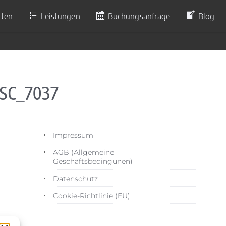
rten
Leistungen
Buchungsanfrage
Blog
DSC_7037
Impressum
AGB (Allgemeine
Geschäftsbedingunen)
Datenschutz
Cookie-Richtlinie (EU)