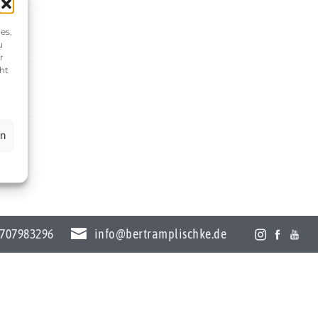
es,
u
r
ht
en
707983296
info@bertramplischke.de