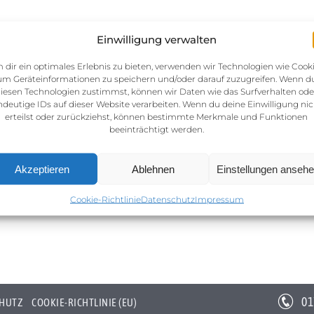
Einwilligung verwalten
 dir ein optimales Erlebnis zu bieten, verwenden wir Technologien wie Cooki
um Geräteinformationen zu speichern und/oder darauf zuzugreifen. Wenn d
iesen Technologien zustimmst, können wir Daten wie das Surfverhalten ode
ndeutige IDs auf dieser Website verarbeiten. Wenn du deine Einwilligung nic
erteilst oder zurückziehst, können bestimmte Merkmale und Funktionen
beeinträchtigt werden.
Akzeptieren
Ablehnen
Einstellungen anseh
Cookie-Richtlinie
Datenschutz
Impressum
01
HUTZ
COOKIE-RICHTLINIE (EU)