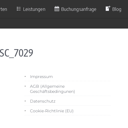
rten
Leistungen
Buchungsanfrage
Blog
DSC_7029
Impressum
AGB (Allgemeine
Geschäftsbedingunen)
Datenschutz
Cookie-Richtlinie (EU)