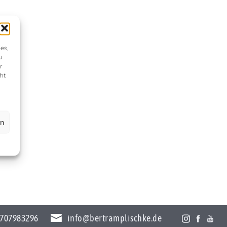
es,
u
r
ht
en
707983296
info@bertramplischke.de