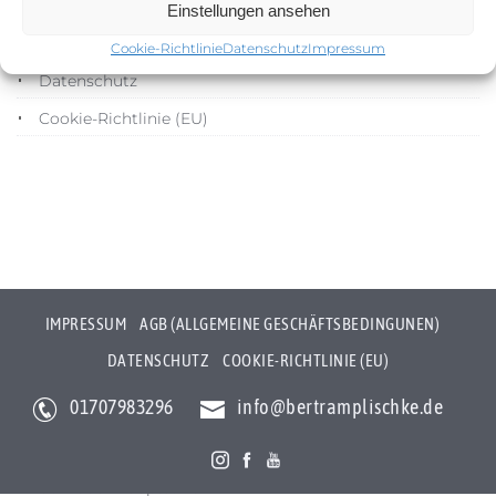
Impressum
Einstellungen ansehen
AGB (Allgemeine Geschäftsbedingunen)
Cookie-Richtlinie
Datenschutz
Impressum
Datenschutz
Cookie-Richtlinie (EU)
IMPRESSUM
AGB (ALLGEMEINE GESCHÄFTSBEDINGUNEN)
DATENSCHUTZ
COOKIE-RICHTLINIE (EU)
01707983296
info@bertramplischke.de
Bertram Plischke Individualfotografie
Bertram Götz Plischke
Bräunröder Hauptstr. 3