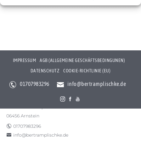
Cookie-Richtlinie (EU)
IMPRESSUM
AGB (ALLGEMEINE GESCHÄFTSBEDINGUNEN)
DATENSCHUTZ
COOKIE-RICHTLINIE (EU)
01707983296
info@bertramplischke.de
Bertram Plischke Individualfotografie
Bertram Götz Plischke
Bräunröder Hauptstr. 3
06456 Arnstein
01707983296
info@bertramplischke.de