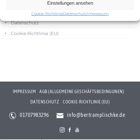
Impressum
Einstellungen ansehen
AGB (Allgemeine Geschäftsbedingunen)
Cookie-Richtlinie
Datenschutz
Impressum
Datenschutz
Cookie-Richtlinie (EU)
IMPRESSUM
AGB (ALLGEMEINE GESCHÄFTSBEDINGUNEN)
DATENSCHUTZ
COOKIE-RICHTLINIE (EU)
01707983296
info@bertramplischke.de
Bertram Plischke Individualfotografie
Bertram Götz Plischke
Bräunröder Hauptstr. 3