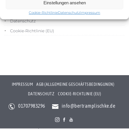
Impressum
Einstellungen ansehen
AGB (Allgemeine Geschäftsbedingunen)
Cookie-Richtlinie
Datenschutz
Impressum
Datenschutz
Cookie-Richtlinie (EU)
IMPRESSUM
AGB (ALLGEMEINE GESCHÄFTSBEDINGUNEN)
DATENSCHUTZ
COOKIE-RICHTLINIE (EU)
01707983296
info@bertramplischke.de
Bertram Plischke Individualfotografie
Bertram Götz Plischke
Bräunröder Hauptstr. 3