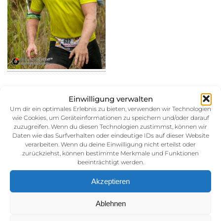
Einwilligung verwalten
Um dir ein optimales Erlebnis zu bieten, verwenden wir Technologien
wie Cookies, um Geräteinformationen zu speichern und/oder darauf
30. August 2014
zuzugreifen. Wenn du diesen Technologien zustimmst, können wir
Kategorie:
Daten wie das Surfverhalten oder eindeutige IDs auf dieser Website
verarbeiten. Wenn du deine Einwilligung nicht erteilst oder
zurückziehst, können bestimmte Merkmale und Funktionen
beeinträchtigt werden.
Akzeptieren
Ablehnen