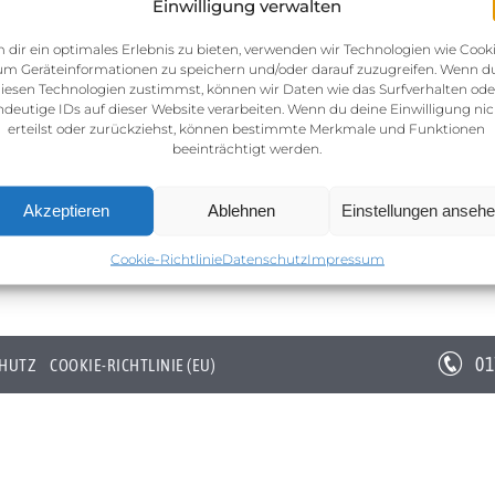
Einwilligung verwalten
 dir ein optimales Erlebnis zu bieten, verwenden wir Technologien wie Cooki
um Geräteinformationen zu speichern und/oder darauf zuzugreifen. Wenn d
iesen Technologien zustimmst, können wir Daten wie das Surfverhalten ode
ndeutige IDs auf dieser Website verarbeiten. Wenn du deine Einwilligung nic
erteilst oder zurückziehst, können bestimmte Merkmale und Funktionen
beeinträchtigt werden.
Akzeptieren
Ablehnen
Einstellungen anseh
Cookie-Richtlinie
Datenschutz
Impressum
01
HUTZ
COOKIE-RICHTLINIE (EU)