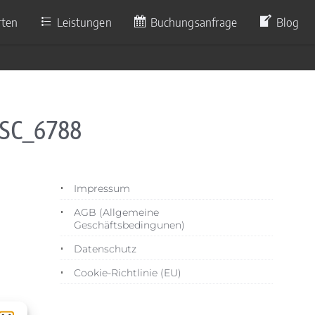
rten
Leistungen
Buchungsanfrage
Blog
DSC_6788
Impressum
AGB (Allgemeine
Geschäftsbedingunen)
Datenschutz
Cookie-Richtlinie (EU)