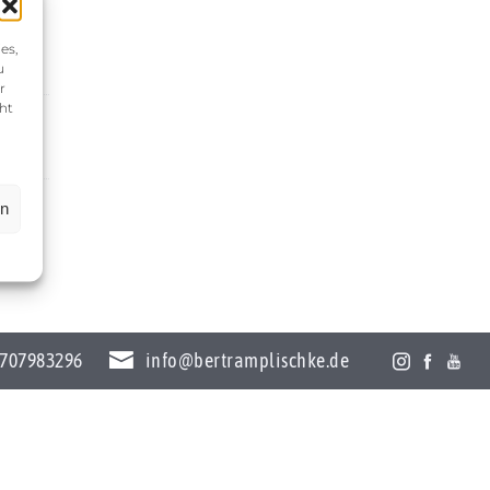
es,
u
r
ht
en
707983296
info@bertramplischke.de