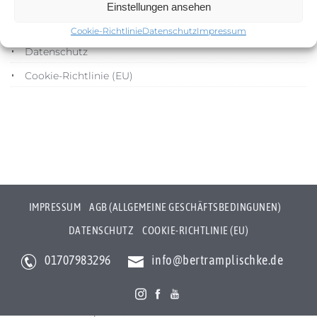
Impressum
Einstellungen ansehen
AGB (Allgemeine Geschäftsbedingunen)
Cookie-Richtlinie
Datenschutz
Impressum
Datenschutz
Cookie-Richtlinie (EU)
IMPRESSUM
AGB (ALLGEMEINE GESCHÄFTSBEDINGUNEN)
DATENSCHUTZ
COOKIE-RICHTLINIE (EU)
01707983296
info@bertramplischke.de
Bertram Plischke Individualfotografie
Bertram Götz Plischke
Bräunröder Hauptstr. 3