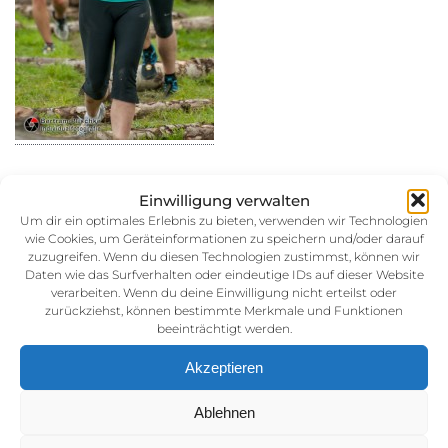
Einwilligung verwalten
Um dir ein optimales Erlebnis zu bieten, verwenden wir Technologien
wie Cookies, um Geräteinformationen zu speichern und/oder darauf
30. August 2014
zuzugreifen. Wenn du diesen Technologien zustimmst, können wir
Kategorie:
Daten wie das Surfverhalten oder eindeutige IDs auf dieser Website
verarbeiten. Wenn du deine Einwilligung nicht erteilst oder
zurückziehst, können bestimmte Merkmale und Funktionen
beeinträchtigt werden.
Akzeptieren
Ablehnen