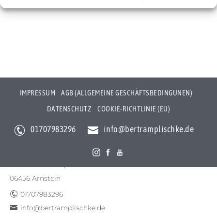
Cookie-Richtlinie (EU)
IMPRESSUM
AGB (ALLGEMEINE GESCHÄFTSBEDINGUNEN)
DATENSCHUTZ
COOKIE-RICHTLINIE (EU)
01707983296
info@bertramplischke.de
Bertram Plischke Individualfotografie
Bertram Götz Plischke
Bräunröder Hauptstr. 3
06456 Arnstein
01707983296
info@bertramplischke.de