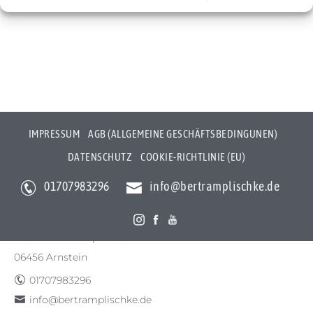
Cookie-Richtlinie (EU)
IMPRESSUM
AGB (ALLGEMEINE GESCHÄFTSBEDINGUNEN)
DATENSCHUTZ
COOKIE-RICHTLINIE (EU)
01707983296
info@bertramplischke.de
Bertram Plischke Individualfotografie
Bertram Götz Plischke
Bräunröder Hauptstr. 3
06456 Arnstein
01707983296
info@bertramplischke.de