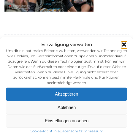
30. August 2014
Einwilligung verwalten
Kategorie:
Um dir ein optimales Erlebnis zu bieten, verwenden wir Technologien
wie Cookies, um Geräteinformationen zu speichern und/oder darauf
zuzugreifen. Wenn du diesen Technologien zustimmst, können wir
Daten wie das Surfverhalten oder eindeutige IDs auf dieser Website
verarbeiten. Wenn du deine Einwilligung nicht erteilst oder
zurückziehst, können bestimmte Merkmale und Funktionen
beeinträchtigt werden.
Akzeptieren
Impressum
Ablehnen
AGB (Allgemeine Geschäftsbedingunen)
Einstellungen ansehen
Datenschutz
Cookie-Richtlinie
Datenschutz
Impressum