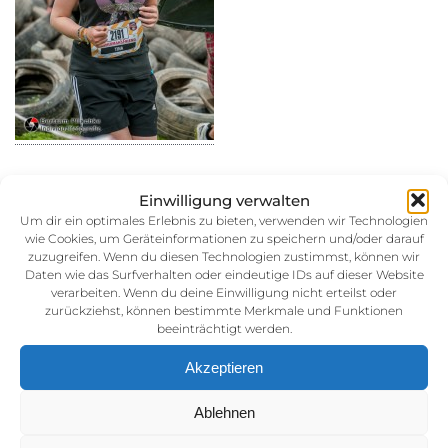
Einwilligung verwalten
Um dir ein optimales Erlebnis zu bieten, verwenden wir Technologien
wie Cookies, um Geräteinformationen zu speichern und/oder darauf
30. August 2014
zuzugreifen. Wenn du diesen Technologien zustimmst, können wir
Kategorie:
Daten wie das Surfverhalten oder eindeutige IDs auf dieser Website
verarbeiten. Wenn du deine Einwilligung nicht erteilst oder
zurückziehst, können bestimmte Merkmale und Funktionen
beeinträchtigt werden.
Akzeptieren
Ablehnen