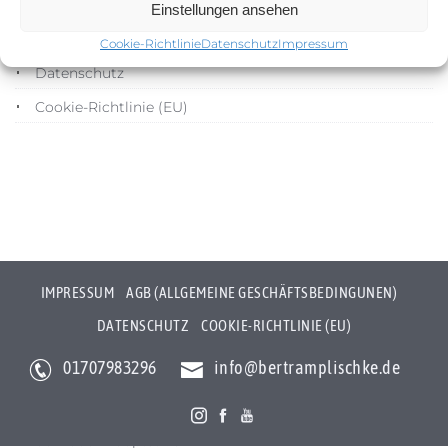
Impressum
Einstellungen ansehen
AGB (Allgemeine Geschäftsbedingunen)
Cookie-Richtlinie
Datenschutz
Impressum
Datenschutz
Cookie-Richtlinie (EU)
IMPRESSUM
AGB (ALLGEMEINE GESCHÄFTSBEDINGUNEN)
DATENSCHUTZ
COOKIE-RICHTLINIE (EU)
01707983296
info@bertramplischke.de
Bertram Plischke Individualfotografie
Bertram Götz Plischke
Bräunröder Hauptstr. 3