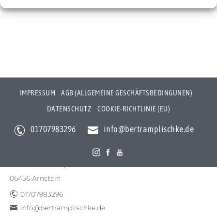
Cookie-Richtlinie (EU)
IMPRESSUM
AGB (ALLGEMEINE GESCHÄFTSBEDINGUNEN)
DATENSCHUTZ
COOKIE-RICHTLINIE (EU)
01707983296
info@bertramplischke.de
Bertram Plischke Individualfotografie
Bertram Götz Plischke
Bräunröder Hauptstr. 3
06456 Arnstein
01707983296
info@bertramplischke.de