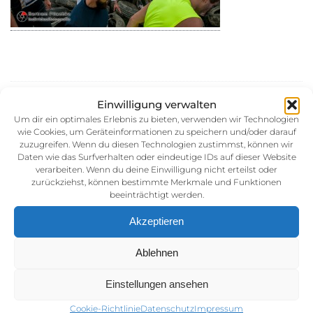
30. August 2014
Einwilligung verwalten
Kategorie:
Um dir ein optimales Erlebnis zu bieten, verwenden wir Technologien
wie Cookies, um Geräteinformationen zu speichern und/oder darauf
zuzugreifen. Wenn du diesen Technologien zustimmst, können wir
Daten wie das Surfverhalten oder eindeutige IDs auf dieser Website
verarbeiten. Wenn du deine Einwilligung nicht erteilst oder
zurückziehst, können bestimmte Merkmale und Funktionen
beeinträchtigt werden.
Akzeptieren
Impressum
Ablehnen
AGB (Allgemeine Geschäftsbedingunen)
Einstellungen ansehen
Datenschutz
Cookie-Richtlinie
Datenschutz
Impressum