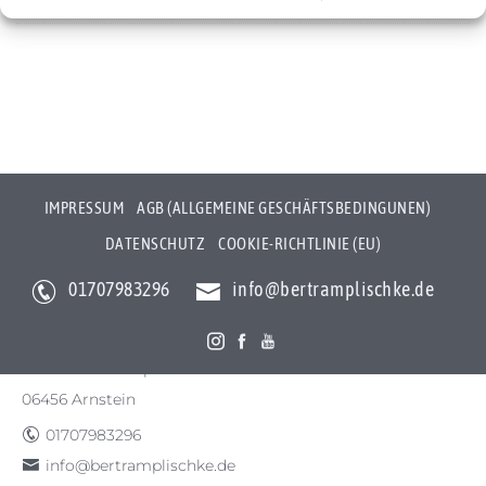
Cookie-Richtlinie (EU)
IMPRESSUM
AGB (ALLGEMEINE GESCHÄFTSBEDINGUNEN)
DATENSCHUTZ
COOKIE-RICHTLINIE (EU)
01707983296
info@bertramplischke.de
Bertram Plischke Individualfotografie
Bertram Götz Plischke
Bräunröder Hauptstr. 3
06456 Arnstein
01707983296
info@bertramplischke.de