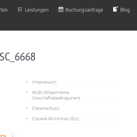
rten
Leistungen
Buchungsanfrage
Blog
DSC_6668
Impressum
AGB (Allgemeine
Geschäftsbedingunen)
Datenschutz
Cookie-Richtlinie (EU)