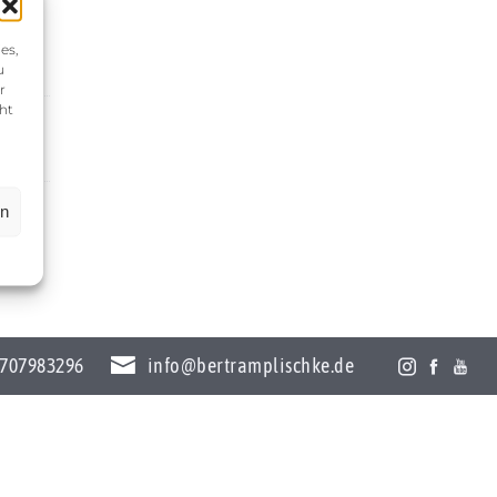
es,
u
r
ht
en
707983296
info@bertramplischke.de