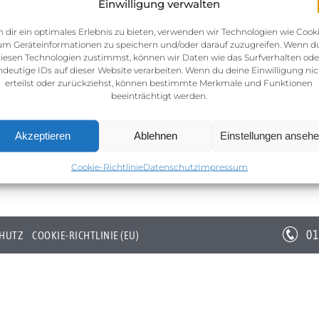
Einwilligung verwalten
 dir ein optimales Erlebnis zu bieten, verwenden wir Technologien wie Cooki
um Geräteinformationen zu speichern und/oder darauf zuzugreifen. Wenn d
iesen Technologien zustimmst, können wir Daten wie das Surfverhalten ode
ndeutige IDs auf dieser Website verarbeiten. Wenn du deine Einwilligung nic
erteilst oder zurückziehst, können bestimmte Merkmale und Funktionen
beeinträchtigt werden.
Akzeptieren
Ablehnen
Einstellungen anseh
Cookie-Richtlinie
Datenschutz
Impressum
01
HUTZ
COOKIE-RICHTLINIE (EU)