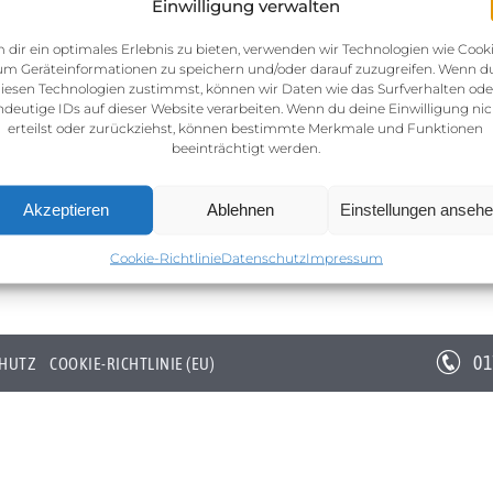
Einwilligung verwalten
 dir ein optimales Erlebnis zu bieten, verwenden wir Technologien wie Cooki
um Geräteinformationen zu speichern und/oder darauf zuzugreifen. Wenn d
iesen Technologien zustimmst, können wir Daten wie das Surfverhalten ode
ndeutige IDs auf dieser Website verarbeiten. Wenn du deine Einwilligung nic
erteilst oder zurückziehst, können bestimmte Merkmale und Funktionen
beeinträchtigt werden.
Akzeptieren
Ablehnen
Einstellungen anseh
Cookie-Richtlinie
Datenschutz
Impressum
01
HUTZ
COOKIE-RICHTLINIE (EU)