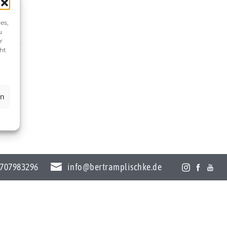
es,
u
r
ht
en
707983296
info@bertramplischke.de