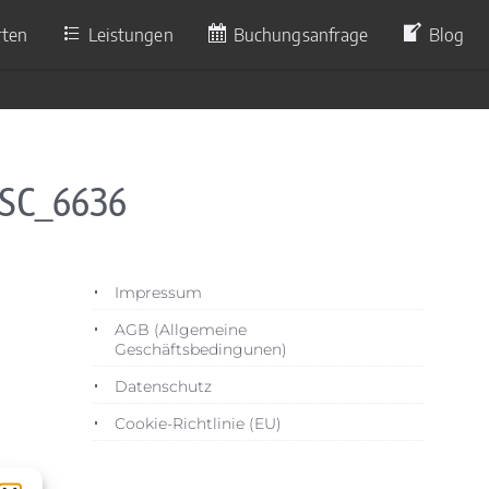
rten
Leistungen
Buchungsanfrage
Blog
DSC_6636
Impressum
AGB (Allgemeine
Geschäftsbedingunen)
Datenschutz
Cookie-Richtlinie (EU)