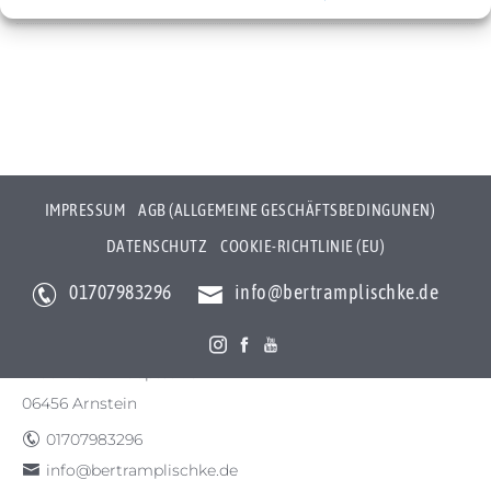
Cookie-Richtlinie (EU)
IMPRESSUM
AGB (ALLGEMEINE GESCHÄFTSBEDINGUNEN)
DATENSCHUTZ
COOKIE-RICHTLINIE (EU)
01707983296
info@bertramplischke.de
Bertram Plischke Individualfotografie
Bertram Götz Plischke
Bräunröder Hauptstr. 3
06456 Arnstein
01707983296
info@bertramplischke.de