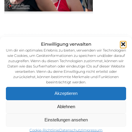
30. August 2014
Einwilligung verwalten
Kategorie:
Um dir ein optimales Erlebnis zu bieten, verwenden wir Technologien
wie Cookies, um Geräteinformationen zu speichern und/oder darauf
zuzugreifen. Wenn du diesen Technologien zustimmst, können wir
Daten wie das Surfverhalten oder eindeutige IDs auf dieser Website
verarbeiten. Wenn du deine Einwilligung nicht erteilst oder
zurückziehst, können bestimmte Merkmale und Funktionen
beeinträchtigt werden.
Akzeptieren
Impressum
Ablehnen
AGB (Allgemeine Geschäftsbedingunen)
Einstellungen ansehen
Datenschutz
Cookie-Richtlinie
Datenschutz
Impressum