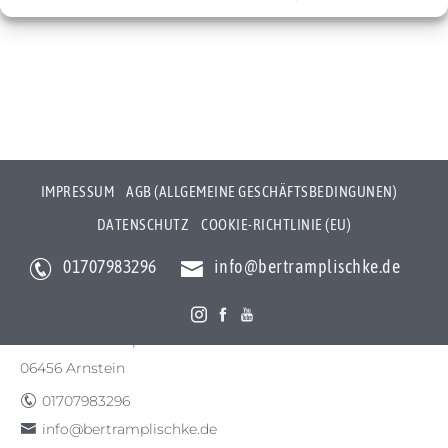
Cookie-Richtlinie (EU)
IMPRESSUM
AGB (ALLGEMEINE GESCHÄFTSBEDINGUNEN)
DATENSCHUTZ
COOKIE-RICHTLINIE (EU)
01707983296
info@bertramplischke.de
Bertram Plischke Individualfotografie
Bertram Götz Plischke
Bräunröder Hauptstr. 3
06456 Arnstein
01707983296
info@bertramplischke.de