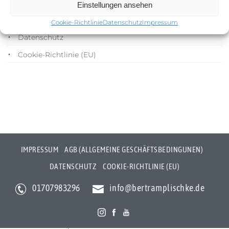
Impressum
Einstellungen ansehen
AGB (Allgemeine Geschäftsbedingunen)
Cookie-Richtlinie
Datenschutz
Impressum
Datenschutz
Cookie-Richtlinie (EU)
IMPRESSUM
AGB (ALLGEMEINE GESCHÄFTSBEDINGUNEN)
DATENSCHUTZ
COOKIE-RICHTLINIE (EU)
01707983296
info@bertramplischke.de
Bertram Plischke Individualfotografie
Bertram Götz Plischke
Bräunröder Hauptstr. 3