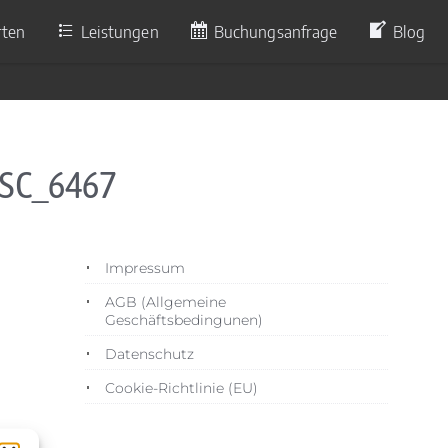
rten
Leistungen
Buchungsanfrage
Blog
DSC_6467
Impressum
AGB (Allgemeine
Geschäftsbedingunen)
Datenschutz
Cookie-Richtlinie (EU)