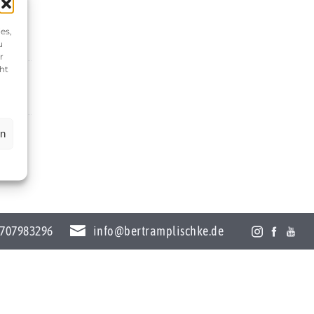
es,
u
r
ht
en
707983296
info@bertramplischke.de