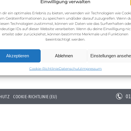
Einwilligung verwalten
 dir ein optimales Erlebnis zu bieten, verwenden wir Technologien wie Cooki
um Geräteinformationen zu speichern und/oder darauf zuzugreifen. Wenn d
iesen Technologien zustimmst, können wir Daten wie das Surfverhalten ode
ndeutige IDs auf dieser Website verarbeiten. Wenn du deine Einwilligung nic
erteilst oder zurückziehst, können bestimmte Merkmale und Funktionen
beeinträchtigt werden.
Akzeptieren
Ablehnen
Einstellungen anseh
Cookie-Richtlinie
Datenschutz
Impressum
01
HUTZ
COOKIE-RICHTLINIE (EU)